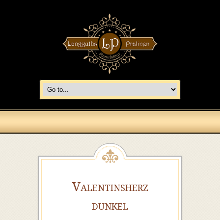
Valentinsherz
dunkel